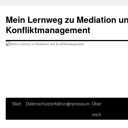
Mein Lernweg zu Mediation u
Konfliktmanagement
Start
Datenschutzerklärung
Impressum
Über
Zum
mich
Inhalt
springen