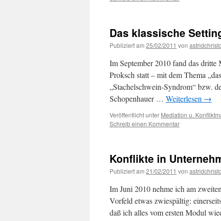
Das klassische Settin
Publiziert am
25/02/2011
von
astridchristo
Im September 2010 fand das dritte
Proksch statt – mit dem Thema „das
„Stachelschwein-Syndrom“ bzw. de
Schopenhauer …
Weiterlesen
→
Veröffentlicht unter
Mediation u. Konflik
Schreib einen Kommentar
Konflikte in Unterneh
Publiziert am
21/02/2011
von
astridchristo
Im Juni 2010 nehme ich am zweiten
Vorfeld etwas zwiespältig: einerseit
daß ich alles vom ersten Modul wi