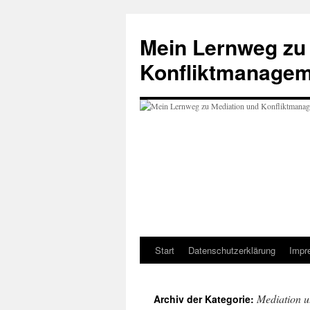
Mein Lernweg zu
Konfliktmanage
Start
Datenschutzerklärung
Impr
Zum
Inhalt
Mediation u
Archiv der Kategorie:
springen