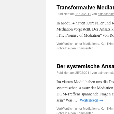
Transformative Mediat
Publiziert am
11/05/2011
von
astridchristo
In Modul 4 hatten Kurt Faller und J
Mediation vorgestellt. Der Ansatz
„The Promise of Mediation“ von R
Veröffentlicht unter
Mediation u. Konflik
Schreib einen Kommentar
Der systemische Ansat
Publiziert am
25/02/2011
von
astridchristo
Im vierten Modul haben uns die Doz
systemischen Ansatz der Mediation 
DGM-Treffens spannende Fragen auf
sein? Was, …
Weiterlesen
→
Veröffentlicht unter
Mediation u. Konflik
Schreib einen Kommentar