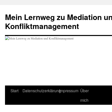
Mein Lernweg zu Mediation u
Konfliktmanagement
Zum
Start
Datenschutzerklärung
Impressum
Über
Inhalt
mich
springen